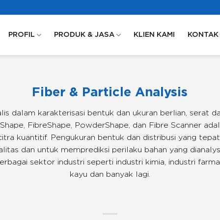
PROFIL
PRODUK & JASA
KLIEN KAMI
KONTAK
Fiber & Particle Analysis
lis dalam karakterisasi bentuk dan ukuran berlian, serat d
Shape, FibreShape, PowderShape, dan Fibre Scanner adala
citra kuantitif. Pengukuran bentuk dan distribusi yang te
litas dan untuk memprediksi perilaku bahan yang dianalysi
bagai sektor industri seperti industri kimia, industri farmasi,
kayu dan banyak lagi.