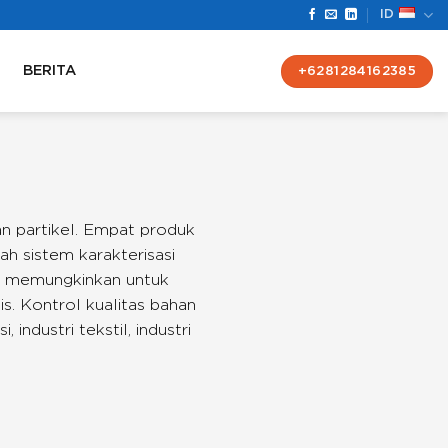
ID
BERITA
+6281284162385
an partikel. Empat produk
h sistem karakterisasi
pat memungkinkan untuk
s. Kontrol kualitas bahan
 industri tekstil, industri