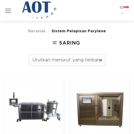
Skip
ID
to
content
Beranda
Sistem Pelapisan Parylene
/
SARING