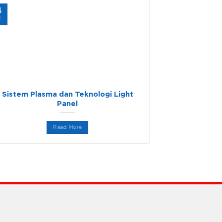
4
24
l
Jul
Sistem Plasma dan Teknologi Light
“Green Sneak
Panel
Read More