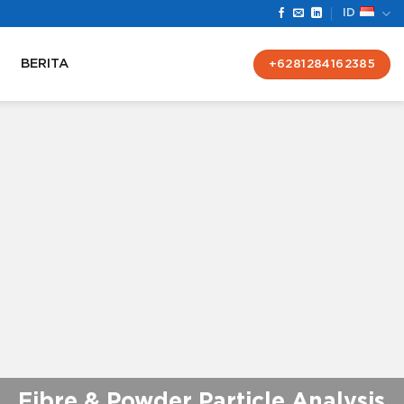
ID
BERITA
+6281284162385
Fibre & Powder Particle Analysis