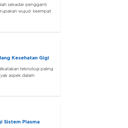
nlah sekadar pengganti
 merupakan wujud keempat
dang Kesehatan Gigi
dikatakan teknologi paling
nyak aspek dalam
i Sistem Plasma