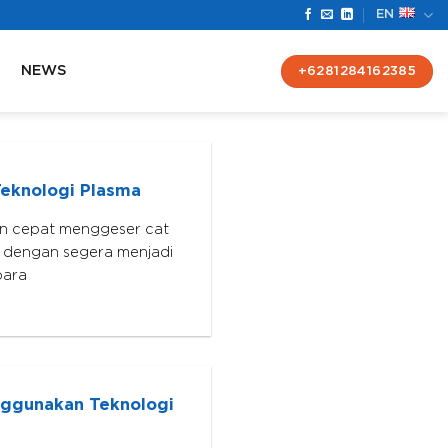
EN
NEWS
+6281284162385
eknologi Plasma
an cepat menggeser cat
an dengan segera menjadi
para
nggunakan Teknologi